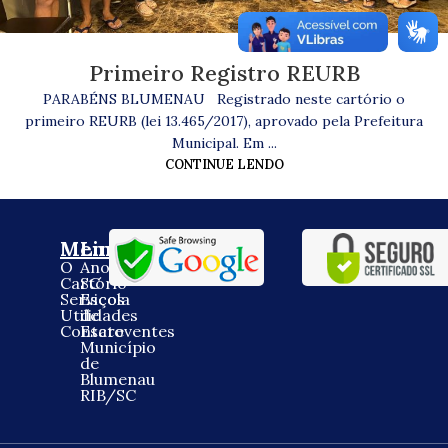
Primeiro Registro REURB
PARABÉNS BLUMENAU Registrado neste cartório o
primeiro REURB (lei 13.465/2017), aprovado pela Prefeitura
Municipal. Em ...
CONTINUE LENDO
Menu
Links
O
Anoreg
Cartório
SC
Serviços
Escola
Utilidades
de
Contato
Escreventes
Município
de
Blumenau
RIB/SC