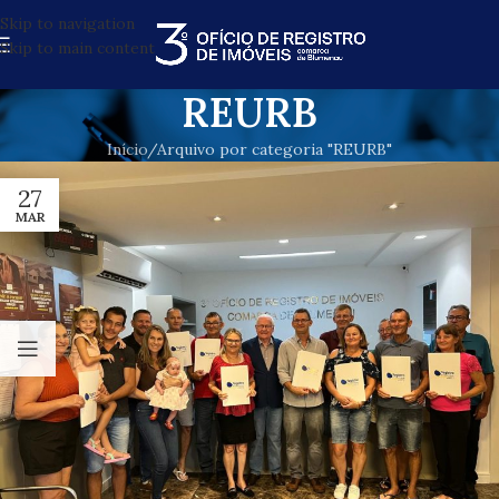
Skip to navigation
Skip to main content
REURB
Início
Arquivo por categoria "REURB"
27
MAR