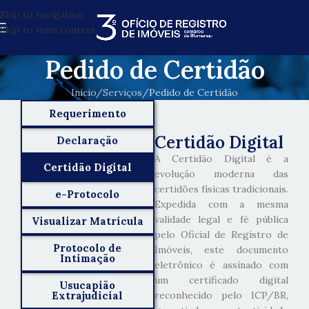
Skip to navigation
Skip to main content
Pedido de Certidão
Início
Serviços
Pedido de Certidão
Requerimento
Certidão Digital
Declaração
A Certidão Digital é a
Certidão Digital
evolução moderna das
certidões físicas tradicionais.
e-Protocolo
Expedida com a mesma
validade legal e fé pública
Visualizar Matrícula
pelo Oficial de Registro de
Protocolo de
Imóveis, este documento
Intimação
eletrônico é assinado com
um certificado digital
Usucapião
Extrajudicial
reconhecido pelo ICP/BR,